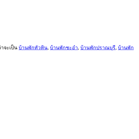
ว่าจะเป็น
บ้านพักหัวหิน
,
บ้านพักชะอำ
,
บ้านพักปราณบุรี
,
บ้านพัก