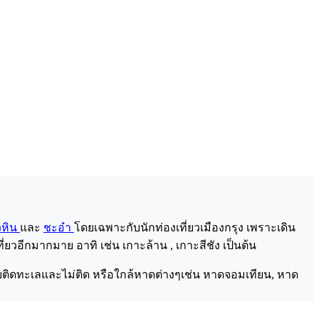
วหิน
และ
ชะอำ
โดยเฉพาะกับนักท่องเที่ยวเมืองกรุง เพราะเดิน
วอีกมากมาย อาทิ เช่น เกาะล้าน , เกาะสีชัง เป็นต้น
บติดทะเลและไม่ติด หรือใกล้หาดต่างๆเช่น หาดจอมเทียน, หาด