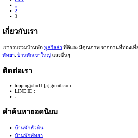
1
2
3
เกี่ยวกับเรา
เรารวบรวมบ้านพัก
พูลวิลล่า
ที่ดีและมีคุณภาพ จากถานที่ท่องเที
พัทยา
,
บ้านพักเขาใหญ่
และอื่นๆ
ติดต่อเรา
toppingjohn11 [a] gmail.com
LINE ID :
-
คำค้นหายอดนิยม
บ้านพักหัวหิน
บ้านพักพัทยา