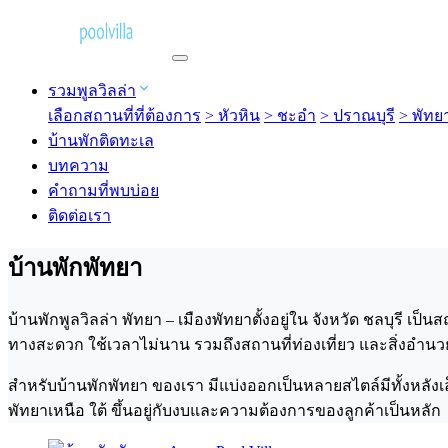
รวมพูลวิลล่า
เลือกสถานที่ที่ต้องการ
> หัวหิน
> ชะอำ
> ปราณบุรี
> พัทย
บ้านพักติดทะเล
บทความ
คำถามที่พบบ่อย
ติดต่อเรา
บ้านพักพัทยา
บ้านพักพูลวิลล่า พัทยา – เมืองพัทยาตั้งอยู่ใน จังหวัด ชลบุรี เป็นส
ทางสะดวก ใช้เวลาไม่นาน รวมถึงสถานที่ท่องเที่ยว และสิ่งอำนวย
สำหรับบ้านพักพัทยา ของเรา มีแบ่งออกเป็นหลายสไตล์มีทั้งหลัง
พัทยาเหนือ ใต้ ขึ้นอยู่กับงบและความต้องการของลูกค้าเป็นหลัก