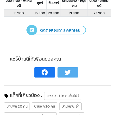
วันอาทิตย์ - พฤหัส
นักขัตฤกษ์ - หยุด
ปีใหม่ - สงกรา
ศุกร์
วันเสาร์
บดี
ยาว
นต์
15,900
16,900
20,900
21,900
23,900
ติดต่อสอบถาม คลิกเลย
แชร์บ้านนี้ให้เพื่อนของคุณ
แท็กที่เกี่ยวข้อง :
Size XL ( 16 คนขึ้นไป )
บ้านพัก 20 คน
บ้านพัก 30 คน
บ้านพักชะอำ