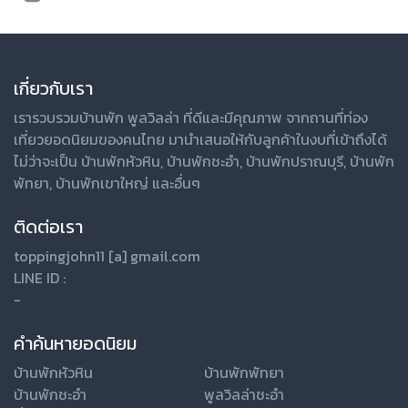
เกี่ยวกับเรา
เรารวบรวมบ้านพัก
พูลวิลล่า
ที่ดีและมีคุณภาพ จากถานที่ท่อง
เที่ยวยอดนิยมของคนไทย มานำเสนอให้กับลูกค้าในงบที่เข้าถึงได้
ไม่ว่าจะเป็น
บ้านพักหัวหิน
,
บ้านพักชะอำ
,
บ้านพักปราณบุรี
,
บ้านพัก
พัทยา
,
บ้านพักเขาใหญ่
และอื่นๆ
ติดต่อเรา
toppingjohn11 [a] gmail.com
LINE ID :
-
คำค้นหายอดนิยม
บ้านพักหัวหิน
บ้านพักพัทยา
บ้านพักชะอำ
พูลวิลล่าชะอำ