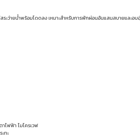
ิล มีสระว่ายน้ำพร้อมโดดลง เหมาะสำหรับการพักผ่อนอันแสนสบายและอบอุ่
น เตาไฟฟ้า ไมโครเวฟ
กระทะ