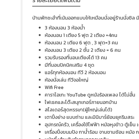
รายละเอียดเพิ่มเติม
บ้านพักชะอำที่เน้นออกแบบให้เหมือนนั่งอยู่ร้านนั่งช
3 ห้องนอน 3 ห้องน้ำ
ห้องนอน 1 เตียง 5 ฟุต 2 เตียง =4คน
ห้องนอน 2 เตียง 6 ฟุต , 3 ฟุต=3 คน
ห้องนอน 3 เตียง 2 ชั้น 2 เตียง = 6 คน
รวมรับรองที่นอนเตียงได้ 13 คน
มีที่นอนปิคนิคเสริม 4 ชุด
แอร์ทุกห้องนอน ทีวี 2 ห้องนอน
ห้องนั่งเล่น ทีวีจอใหญ่
Wifi Free
คาราโอเกะ YouTube ดูหนังร้องเพลง ได้ไม่อั้น
ไฟเธคและโต๊ะสนุกเกอร์ภายนอกบ้าน
สไลเดอร์สุดหรรษา(ผู้ใหญ่เล่นได้)
เตาปิ้งย่าง แบบถ่าน และมินิบาร์ย้อนยุคริมสระ
อุปกรณ์ครัว, เครื่องใช้ไฟฟ้า หม้อหุงข้าว ตู้เย็
เครื่องปิ้งขนมปัง กาน้ำร้อน จานชามช้อน หม้อ 