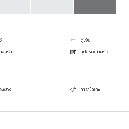
วี
ตู้เย็น
้องครัว
อุปกรณ์ทำครัว
่วงยาง
คาราโอเกะ