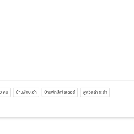
10 คน
บ้านพักชะอำ
บ้านพักมีสไลเดอร์
พูลวิลล่า ชะอำ