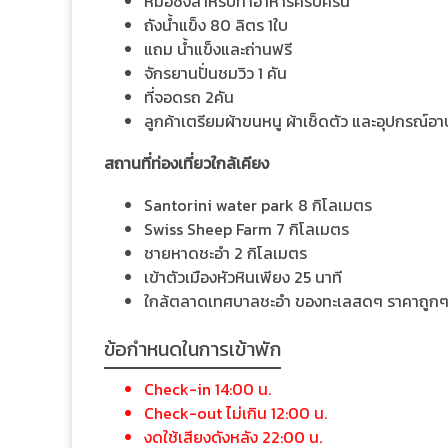
หม้อซึ้งสำหรับทำอาหารครบครัน
ถังน้ำแข็ง 80 ลิตร 1ใบ
แถม น้ำแข็งและถ่านฟรี
จักรยานปั่นชมวิว 1 คัน
ที่จอดรถ 2คัน
ลูกค้าเตรียมผ้าขนหนู ผ้าเช็ดตัว และอุปกรณ์อ
สถานที่ท่องเที่ยวใกล้เคียง
Santorini water park 8 กิโลเมตร
Swiss Sheep Farm 7 กิโลเมตร
ชายหาดชะอำ 2 กิโลเมตร
เข้าตัวเมืองหัวหินเพียง 25 นาที
ใกล้ตลาดเทศบาลชะอำ ของทะเลสดๆ ราคาถูก
ข้อกำหนดในการเข้าพัก
Check-in 14:00 น.
Check-out ไม่เกิน 12:00 น.
งดใช้เสียงดังหลัง 22:00 น.