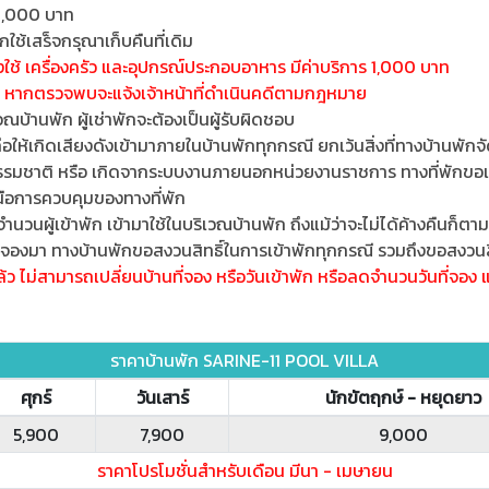
 2,000 บาท
กใช้เสร็จกรุณาเก็บคืนที่เดิม
ใช้ เครื่องครัว และอุปกรณ์ประกอบอาหาร มีค่าบริการ 1,000 บาท
ก หากตรวจพบจะแจ้งเจ้าหน้าที่ดำเนินคดีตามกฎหมาย
บ้านพัก ผู้เช่าพักจะต้องเป็นผู้รับผิดชอบ
ก่อให้เกิดเสียงดังเข้ามาภายในบ้านพักทุกกรณี ยกเว้นสิ่งที่ทางบ้านพักจั
รรมชาติ หรือ เกิดจากระบบงานภายนอกหน่วยงานราชการ ทางที่พักขอแจ้ง
หนือการควบคุมของทางที่พัก
นวนผู้เข้าพัก เข้ามาใช้ในบริเวณบ้านพัก ถึงแม้ว่าจะไม่ได้ค้างคืนก็ตาม
งจองมา ทางบ้านพักขอสงวนสิทธิ์ในการเข้าพักทุกกรณี รวมถึงขอสงวนสิทธ
แล้ว ไม่สามารถเปลี่ยนบ้านที่จอง หรือวันเข้าพัก หรือลดจำนวนวันที่จอ
ราคาบ้านพัก SARINE-11 POOL VILLA
ศุกร์
วันเสาร์
นักขัตฤกษ์ - หยุดยาว
5,900
7,900
9,000
ราคาโปรโมชั่นสำหรับเดือน มีนา - เมษายน