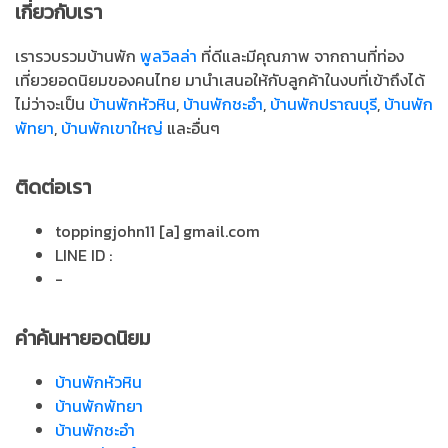
เกี่ยวกับเรา
เรารวบรวมบ้านพัก
พูลวิลล่า
ที่ดีและมีคุณภาพ จากถานที่ท่อง
เที่ยวยอดนิยมของคนไทย มานำเสนอให้กับลูกค้าในงบที่เข้าถึงได้
ไม่ว่าจะเป็น
บ้านพักหัวหิน
,
บ้านพักชะอำ
,
บ้านพักปราณบุรี
,
บ้านพัก
พัทยา
,
บ้านพักเขาใหญ่
และอื่นๆ
ติดต่อเรา
toppingjohn11 [a] gmail.com
LINE ID :
-
คำค้นหายอดนิยม
บ้านพักหัวหิน
บ้านพักพัทยา
บ้านพักชะอำ