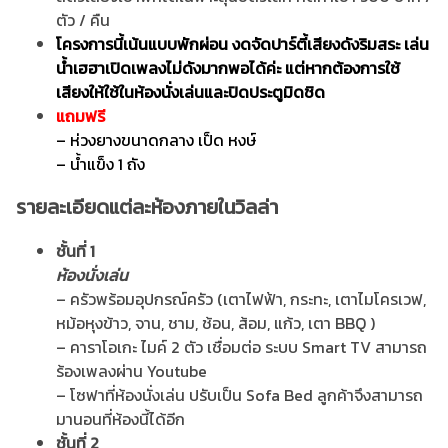
ตัว / คืน
โครงการนี้เน้นแบบพักผ่อน งดจัดปาร์ตี้เสียงดังริมสระ เล่น
น้ำเฮฮาเปิดเพลงไม่ดังมากพอได้ค่ะ แต่หากต้องการใช้
เสียงให้ใช้ในห้องนั่งเล่นและปิดประตูมิดชิด
แถมฟรี
– ห่วงยางขนาดกลาง เป็ด หงษ์
– น้ำแข็ง 1 ถัง
รายละเอียดแต่ละห้องภายในวิลล่า
ชั้นที่ 1
ห้องนั่งเล่น
– ครัวพร้อมอุปกรณ์ครัว (เตาไฟฟ้า, กระทะ, เตาไมโครเวฟ,
หม้อหุงข้าว, จาน, ชาม, ช้อน, ส้อม, แก้ว, เตา BBQ )
– คาราโอเกะ ไมค์ 2 ตัว เชื่อมต่อ ระบบ Smart TV สามารถ
ร้องเพลงผ่าน Youtube
– โซฟาที่ห้องนั่งเล่น ปรับเป็น Sofa Bed ลูกค้าจึงสามารถ
มานอนที่ห้องนี้ได้อีก
ชั้นที่ 2