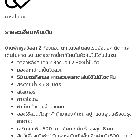
คาราโอเกะ
รายละเอียดเพิ่มเติม
บ้านพักพูลวิลล่า 2 ห้องนอน ตกแต่งสไตล์ยุโรปย้อนยุค ติดทะเล
เดินไปหาด 50 เมตร ราคานี้หาที่ไหนในหัวหินไม่ได้แน่นอน
วิลล่าหลังสีแดง 2 ห้องนอน 2 ห้องน้ำในตัว
มองจากบ้านเป็นวิวสวน
50 เมตรถึงทะเล หาดสวยสะอาดเล่นได้ไม่มีโขดหิน
สระว่ายน้ำ 3 x 8 เมตร
สไลเดอร์
คาราโอเกะ
ผ้าเช็ดตัวตามจำนวนคน
ของใช้ส่วนตัวลูกค้านำมาเอง ( เช่น สบู่ , แชมพู , เครื่องปรุง
อาหาร )
เสริมคนเพิ่ม 500 บาท / คน / คืน รับสูงสุด 8 คน
สัตว์เลี้ยงเข้าพักได้เฉพาะสุนัขตัวเล็ก คิดค่าเข้า 500 บาท /