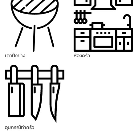
เตาปิ้งย่าง
ห้องครัว
อุปกรณ์ทำครัว