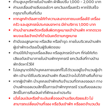
ห้ามสูบบุหรี่ภายในบ้านพัก ฝ่าฝืนปรับ 1,000 - 2,000 บาท
ห้ามเคลื่อนย้ายสิ่งของใดๆ ยกเว้นเครื่องครัว หากใช้เสร็จ
กรุณาเก็บคืนที่เดิม
หากลูกค้าต้องการให้ทำความสะอาดภาชนะเครื่องใช้ เครื่อง
ครัว และอุปกรณ์ประกอบอาหาร มีค่าบริการ 1,000 บาท
ห้ามนำยาเสพติดหรือสิ่งผิดกฎหมายเข้าบ้านพัก หากตรวจ
พบจะแจ้งเจ้าหน้าที่ดำเนินคดีตามกฎหมาย
ถ้ามีของสูญหาย หรือเสีย หรือชำรุด ภายในบริเวณบ้านพัก
ผู้เช่าพักจะต้องเป็นผู้รับผิดชอบ
ห้ามมิให้นำชุดเครื่องเสียง หรืออุปกรณ์ต่างๆ ที่ก่อให้เกิด
เสียงดังเข้ามาภายในบ้านพักทุกกรณี ยกเว้นสิ่งที่ทางบ้าน
พักจัดหาไว้ให้
ไม่อนุญาตให้นำบุคคลภายนอกที่ไม่ได้รวมอยู่ในจำนวนผู้เข้า
พัก เข้ามาใช้ในบริเวณบ้านพัก ถึงแม้ว่าจะไม่ได้ค้างคืนก็ตาม
หากผู้เข้าพัก นำบุคคลเข้าพักเกินจำนวนที่ตกลงจองมา ทาง
บ้านพักขอสงวนสิทธิ์ในการเข้าพักทุกกรณี รวมถึงขอสงวน
สิทธิ์ในการคืนเงินค่าที่พักและค่าประกัน
เมื่อโอนเงินหรือชำระเงินเพื่อจองบ้านเรียบร้อยแล้ว ไม่
สามารถเปลี่ยนบ้านที่จอง หรือวันเข้าพัก หรือลดจำนวนวัน