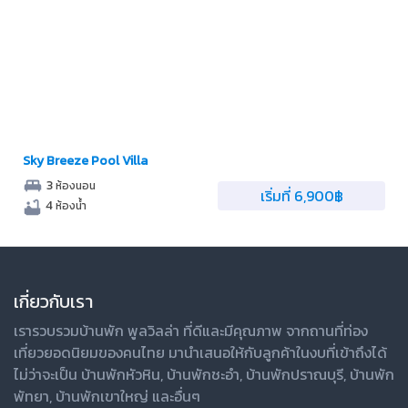
Sky Breeze Pool Villa
3
ห้องนอน
เริ่มที่ 6,900฿
4
ห้องน้ำ
เกี่ยวกับเรา
เรารวบรวมบ้านพัก
พูลวิลล่า
ที่ดีและมีคุณภาพ จากถานที่ท่อง
เที่ยวยอดนิยมของคนไทย มานำเสนอให้กับลูกค้าในงบที่เข้าถึงได้
ไม่ว่าจะเป็น
บ้านพักหัวหิน
,
บ้านพักชะอำ
,
บ้านพักปราณบุรี
,
บ้านพัก
พัทยา
,
บ้านพักเขาใหญ่
และอื่นๆ