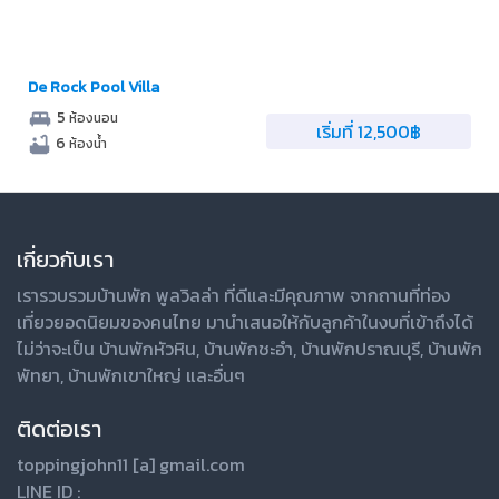
De Rock Pool Villa
5
ห้องนอน
เริ่มที่ 12,500฿
6
ห้องน้ำ
เกี่ยวกับเรา
เรารวบรวมบ้านพัก
พูลวิลล่า
ที่ดีและมีคุณภาพ จากถานที่ท่อง
เที่ยวยอดนิยมของคนไทย มานำเสนอให้กับลูกค้าในงบที่เข้าถึงได้
ไม่ว่าจะเป็น
บ้านพักหัวหิน
,
บ้านพักชะอำ
,
บ้านพักปราณบุรี
,
บ้านพัก
พัทยา
,
บ้านพักเขาใหญ่
และอื่นๆ
ติดต่อเรา
toppingjohn11 [a] gmail.com
LINE ID :